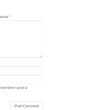
marked
*
ext time I post a